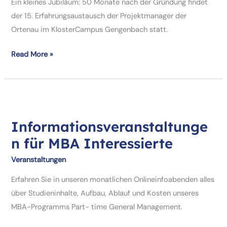
Ein kleines Jubiläum: 50 Monate nach der Gründung findet
der 15. Erfahrungsaustausch der Projektmanager der
Ortenau im KlosterCampus Gengenbach statt.
Projektmanager-
Read More »
Netzwerk
der
Ortenau
wächst
weiter
Informationsveranstaltunge
n für MBA Interessierte
Veranstaltungen
Erfahren Sie in unseren monatlichen Onlineinfoabenden alles
über Studieninhalte, Aufbau, Ablauf und Kosten unseres
MBA-Programms Part- time General Management.