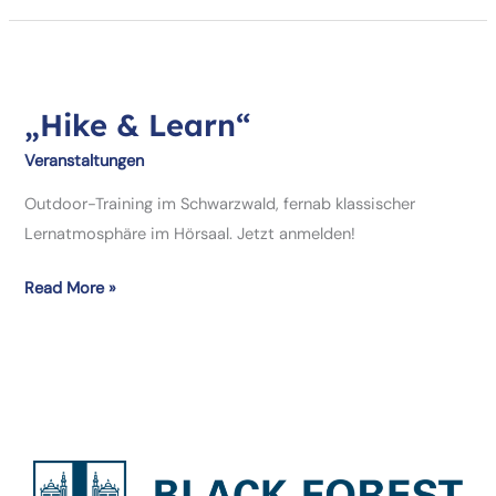
Unternehmen
und
Arbeitgeber
„Hike & Learn“
Veranstaltungen
Outdoor-Training im Schwarzwald, fernab klassischer
Lernatmosphäre im Hörsaal. Jetzt anmelden!
„Hike
Read More »
&
Learn“