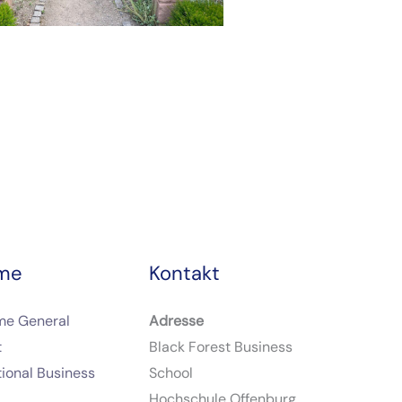
me
Kontakt
me General
Adresse
t
Black Forest Business
ional Business
School
Hochschule Offenburg