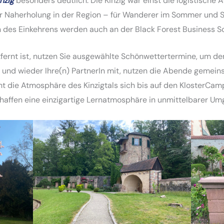
nzig
besonders deutlich. Die Kinzig war einst die logistische A
r Naherholung in der Region – für Wanderer im Sommer und Sk
 des Einkehrens werden auch an der Black Forest Business Sc
fernt ist, nutzen Sie ausgewählte Schönwettertermine, um den
 und wieder Ihre(n) PartnerIn mit, nutzen die Abende gemeins
zieht die Atmosphäre des Kinzigtals sich bis auf den Kloster
haffen eine einzigartige Lernatmosphäre in unmittelbarer U