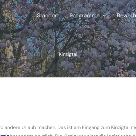
Standort
Programme
Bewerb
Kinzigtal
wo andere Urlaub machen. Das ist am Eingang zum Kinzigtal m